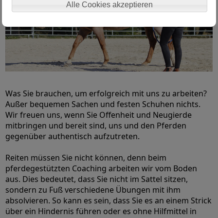
Alle Cookies akzeptieren
Was Sie brauchen, um erfolgreich mit uns zu arbeiten?
Außer bequemen Sachen und festen Schuhen nichts.
Wir freuen uns, wenn Sie Offenheit und Neugierde
mitbringen und bereit sind, uns und den Pferden
gegenüber authentisch aufzutreten.
Reiten müssen Sie nicht können, denn beim
pferdegestützten Coaching arbeiten wir vom Boden
aus. Dies bedeutet, dass Sie nicht im Sattel sitzen,
sondern zu Fuß verschiedene Übungen mit ihm
absolvieren. So kann es sein, dass Sie es an einem Strick
über ein Hindernis führen oder es ohne Hilfmittel in