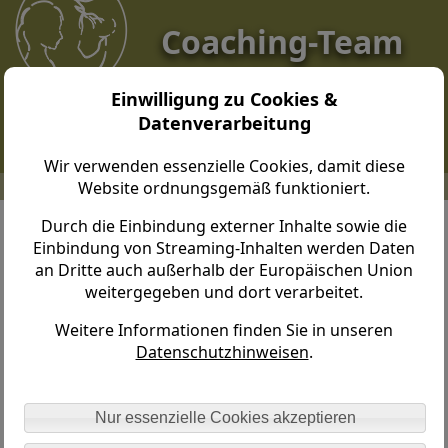
Coaching-Team
Dresden
Einwilligung zu Cookies &
Datenverarbeitung
Wir verwenden essenzielle Cookies, damit diese
Website ordnungsgemäß funktioniert.
Coaching-Team Dresden > Kontakt > Kontaktdaten
Durch die Einbindung externer Inhalte sowie die
Einbindung von Streaming-Inhalten werden Daten
Kontaktdaten
an Dritte auch außerhalb der Europäischen Union
weitergegeben und dort verarbeitet.
Weitere Informationen finden Sie in unseren
Daniela Bapp-Welke
Datenschutzhinweisen
.
Dittersbacher Straße 5
01328 Dresden
OT Eschdorf
Nur essenzielle Cookies akzeptieren
tel.: +49/171/4230658