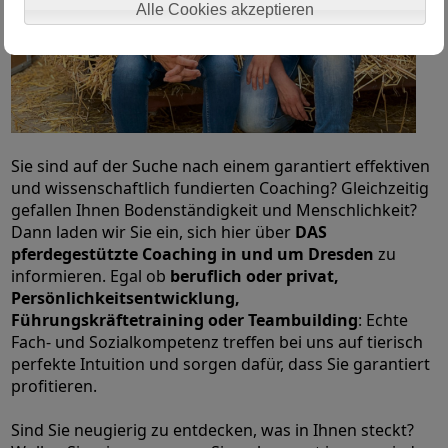
Alle Cookies akzeptieren
Sie sind auf der Suche nach einem garantiert effektiven
und wissenschaftlich fundierten Coaching? Gleichzeitig
gefallen Ihnen Bodenständigkeit und Menschlichkeit?
Dann laden wir Sie ein, sich hier über
DAS
pferdegestützte Coaching in und um Dresden
zu
informieren. Egal ob
beruflich oder privat,
Persönlichkeitsentwicklung,
Führungskräftetraining oder Teambuilding
: Echte
Fach- und Sozialkompetenz treffen bei uns auf tierisch
perfekte Intuition und sorgen dafür, dass Sie garantiert
profitieren.
Sind Sie neugierig zu entdecken, was in Ihnen steckt?